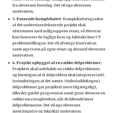
fra elevernes hverdag. Det vil øge elevernes 
motivation.
3. Passende kompleksitet
: Kompleksitetsgraden 
af det underviserdefinerede projekt skal 
afstemmes med målgruppens evner, så eleverne 
kan honorere de faglige krav og faktiske løse CT 
problemstillingen. Det vil afværge frustration 
samt øge troen på egne evner og dermed elevernes 
motivation.
4. Projekt opbygget af en række delproblemer
: 
Projektet skal indeholde en række delproblemer, 
og løsningen af et delproblem skal integreres ind i 
formuleringen af det næste. Underinddelingen i 
delproblemer gør projektet mere tilgængeligt, 
tilbyder guidet progression samt giver eleverne en 
række succesoplevelser, når de løbende løser 
delproblemerne. Det vil øge elevernes 
mestringstro og følgeligt motivation.