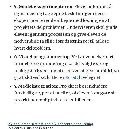
5. Guidet eksperimenteren
: Eleverne kunne få 
egne idéer og tage egne beslutninger i deres 
eksperimenterende arbejde med løsningen af 
projektets delproblemer. Underviseren skal guide 
eleven igennem processen og give eleven de 
nødvendige faglige forudsætninger til at løse 
hvert delproblem. 
6. Visuel programmering
: Ved anvendelse af et 
formel programmering skal det valgte sprog 
muliggør eksperimenteren ved at give umiddelbar 
grafisk feedback. Her er 
Scratch 
velegnet.
7. Medieintegration
: Projektet bør inkludere 
forskellige typer af medier, så eleven kan gøre sit 
projekt personligt vha. f.eks. billeder.
eVidenCenter - Det nationale Videncenter for e-læring
c/o Aarhus Business College 