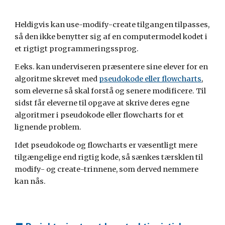
Heldigvis kan use-modify-create tilgangen tilpasses, 
så den ikke benytter sig af en computermodel kodet i 
et rigtigt programmeringssprog.
F.eks. kan underviseren præsentere sine elever for en 
algoritme skrevet med 
pseudokode eller flowcharts
, 
som eleverne så skal forstå og senere modificere. Til 
sidst får eleverne til opgave at skrive deres egne 
algoritmer i pseudokode eller flowcharts for et 
lignende problem.
Idet pseudokode og flowcharts er væsentligt mere 
tilgængelige end rigtig kode, så sænkes tærsklen til 
modify- og create-trinnene, som derved nemmere 
kan nås.