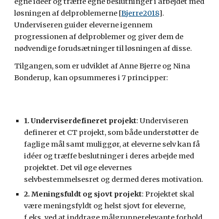
egne idéer og træffe egne beslutninger i arbejdet med 
løsningen af delproblemerne [
Bjerre2018
]. 
Underviseren guider eleverne igennem 
progressionen af delproblemer og giver dem de 
nødvendige forudsætninger til løsningen af disse.
Tilgangen, som er udviklet af Anne Bjerre og Nina 
Bonderup,  kan opsummeres i 7 principper:
1. Underviserdefineret projekt
: Underviseren 
definerer et CT projekt, som både understøtter de 
faglige mål samt muliggør, at eleverne selv kan få 
idéer og træffe beslutninger i deres arbejde med 
projektet. Det vil øge elevernes 
selvbestemmelsesret og dermed deres motivation.
2. Meningsfuldt og sjovt projekt
: Projektet skal 
være meningsfyldt og helst sjovt for eleverne, 
f.eks. ved at inddrage målgrupperelevante forhold 